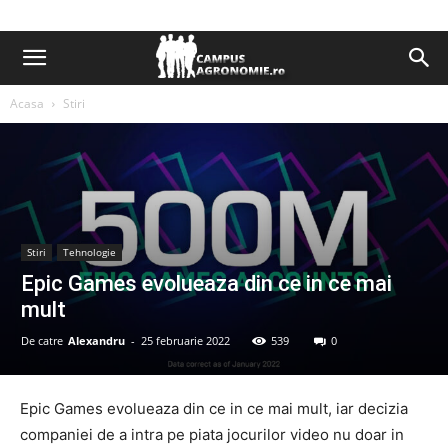
Acasa
Stiri
Stiri
Tehnologie
Epic Games evolueaza din ce in ce mai
mult
De catre
Alexandru
-
25 februarie 2022
539
0
Epic Games evolueaza din ce in ce mai mult, iar decizia
companiei de a intra pe piata jocurilor video nu doar in