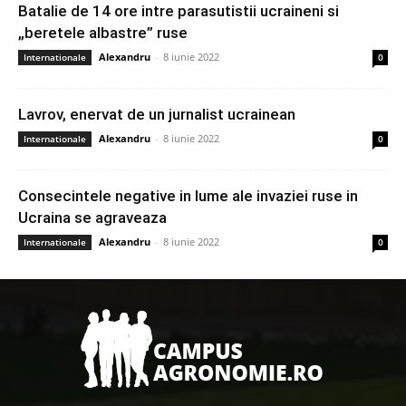
Batalie de 14 ore intre parasutistii ucraineni si
„beretele albastre” ruse
Alexandru
-
8 iunie 2022
Internationale
0
Lavrov, enervat de un jurnalist ucrainean
Alexandru
-
8 iunie 2022
Internationale
0
Consecintele negative in lume ale invaziei ruse in
Ucraina se agraveaza
Alexandru
-
8 iunie 2022
Internationale
0