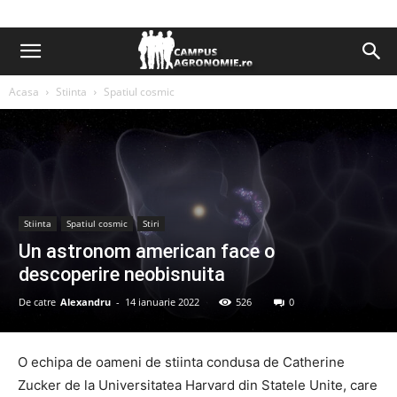
Acasa
Stiinta
Spatiul cosmic
Stiinta
Spatiul cosmic
Stiri
Un astronom american face o
descoperire neobisnuita
De catre
Alexandru
-
14 ianuarie 2022
526
0
O echipa de oameni de stiinta condusa de Catherine
Zucker de la Universitatea Harvard din Statele Unite, care