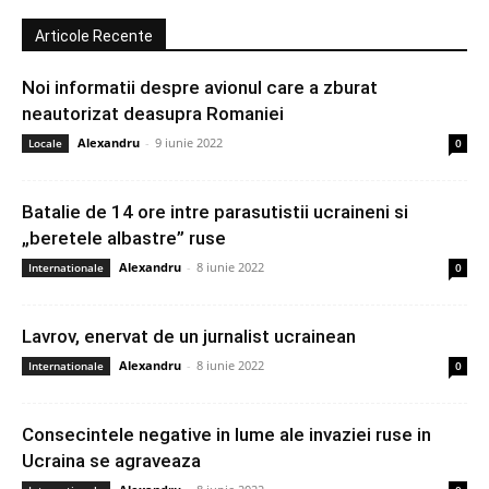
Articole Recente
Noi informatii despre avionul care a zburat
neautorizat deasupra Romaniei
Alexandru
-
9 iunie 2022
Locale
0
Batalie de 14 ore intre parasutistii ucraineni si
„beretele albastre” ruse
Alexandru
-
8 iunie 2022
Internationale
0
Lavrov, enervat de un jurnalist ucrainean
Alexandru
-
8 iunie 2022
Internationale
0
Consecintele negative in lume ale invaziei ruse in
Ucraina se agraveaza