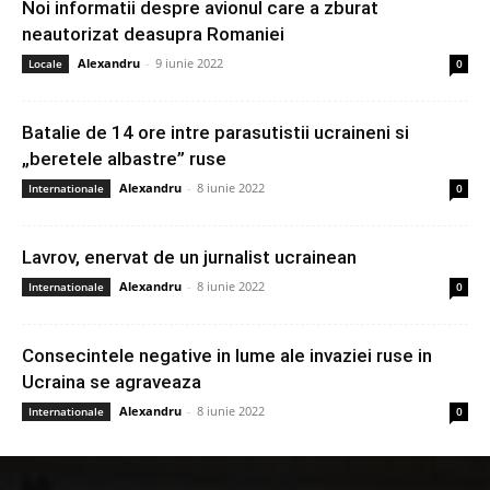
Noi informatii despre avionul care a zburat
neautorizat deasupra Romaniei
Alexandru
-
9 iunie 2022
Locale
0
Batalie de 14 ore intre parasutistii ucraineni si
„beretele albastre” ruse
Alexandru
-
8 iunie 2022
Internationale
0
Lavrov, enervat de un jurnalist ucrainean
Alexandru
-
8 iunie 2022
Internationale
0
Consecintele negative in lume ale invaziei ruse in
Ucraina se agraveaza
Alexandru
-
8 iunie 2022
Internationale
0