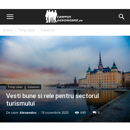
Acasa
Timp Liber
Calatorii
Timp Liber
Calatorii
Vesti bune si rele pentru sectorul
turismului
De catre
Alexandru
-
18 noiembrie 2020
649
0