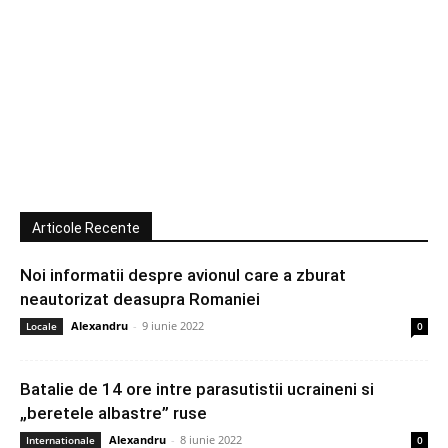
Articole Recente
Noi informatii despre avionul care a zburat
neautorizat deasupra Romaniei
Alexandru
-
9 iunie 2022
Locale
0
Batalie de 14 ore intre parasutistii ucraineni si
„beretele albastre” ruse
Alexandru
-
8 iunie 2022
Internationale
0