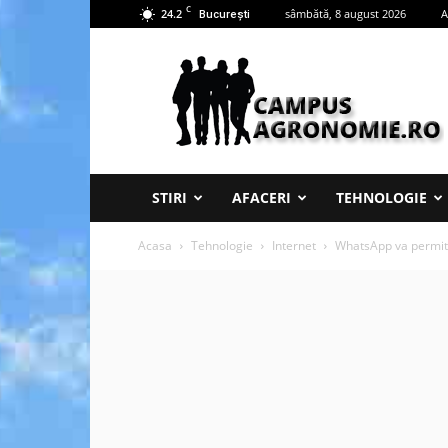
C
24.2
sâmbătă, 8 august 2026
A
București
Campus
Agronomie
STIRI
AFACERI
TEHNOLOGIE
Acasa
Tehnologie
Internet
WhatsApp va permit