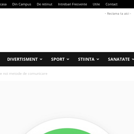
casa
Din Campus
De retinut
Intrebari Frecvente
Utile
Contact
- Reclama ta aici -
DIVERTISMENT
SPORT
STIINTA
SANATATE
e noi metode de comunicare