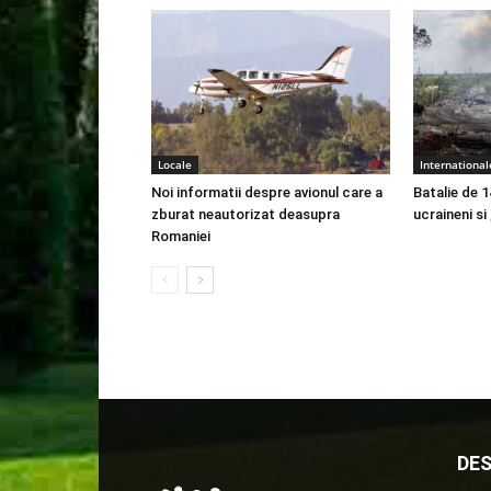
Locale
International
Noi informatii despre avionul care a
Batalie de 1
zburat neautorizat deasupra
ucraineni si
Romaniei
DES