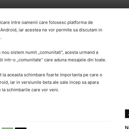
are intre oamenii care folosesc platforma de
Android, iar acestea ne vor permite sa discutam in
.
n nou sistem numit „comunitati”, acesta urmand a
i intr-o „comunitate” care aduna mesajele din toate.
t la aceasta schimbare foarte importanta pe care o
oid, iar in versiunile beta ale sale incep sa apara
e la schimbarile care vor veni.
N