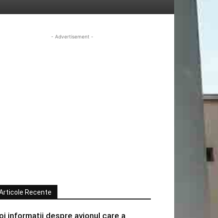
- Advertisement -
Articole Recente
oi informatii despre avionul care a