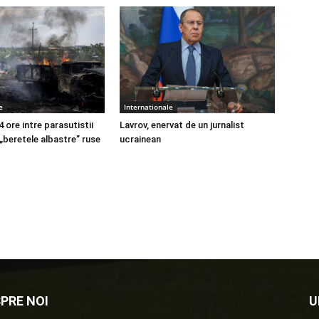
e
Internationale
4 ore intre parasutistii
Lavrov, enervat de un jurnalist
 „beretele albastre” ruse
ucrainean
PRE NOI
U