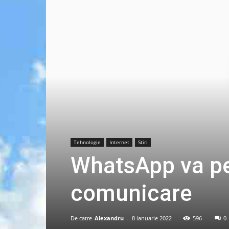
Tehnologie
Internet
Stiri
WhatsApp va pe
comunicare
De catre
Alexandru
-
8 ianuarie 2022
596
0