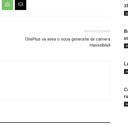
z
L
B
Articolul urmator
u
OnePlus va avea o noua generatie de camera
Hasselblad
I
L
I
C
r
I