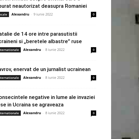
burat neautorizat deasupra Romaniei
Alexandru
-
9 iunie 2022
ocale
0
atalie de 14 ore intre parasutistii
craineni si „beretele albastre” ruse
Alexandru
-
8 iunie 2022
nternationale
0
avrov, enervat de un jurnalist ucrainean
Alexandru
-
8 iunie 2022
nternationale
0
onsecintele negative in lume ale invaziei
use in Ucraina se agraveaza
Alexandru
-
8 iunie 2022
nternationale
0