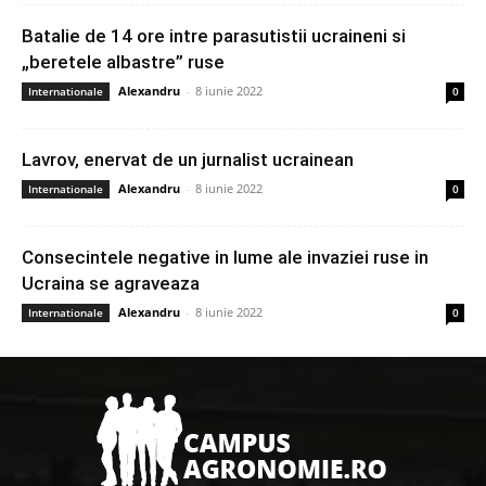
Batalie de 14 ore intre parasutistii ucraineni si
„beretele albastre” ruse
Alexandru
-
8 iunie 2022
Internationale
0
Lavrov, enervat de un jurnalist ucrainean
Alexandru
-
8 iunie 2022
Internationale
0
Consecintele negative in lume ale invaziei ruse in
Ucraina se agraveaza
Alexandru
-
8 iunie 2022
Internationale
0