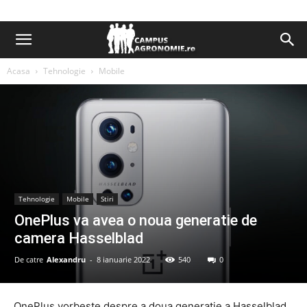
Acasa
Tehnologie
Mobile
Tehnologie
Mobile
Stiri
OnePlus va avea o noua generatie de
camera Hasselblad
De catre
Alexandru
-
8 ianuarie 2022
540
0
OnePlus vorbeste despre a doua generatie a Hasselblad