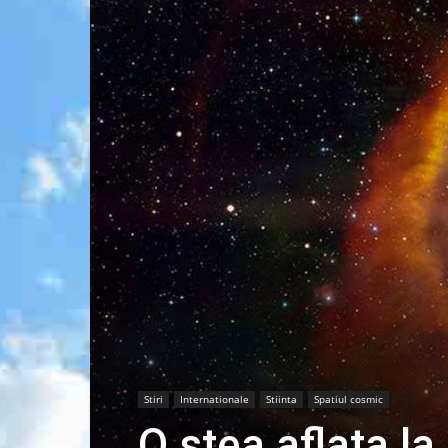
Stiri
Internationale
Stiinta
Spatiul cosmic
O stea aflata la