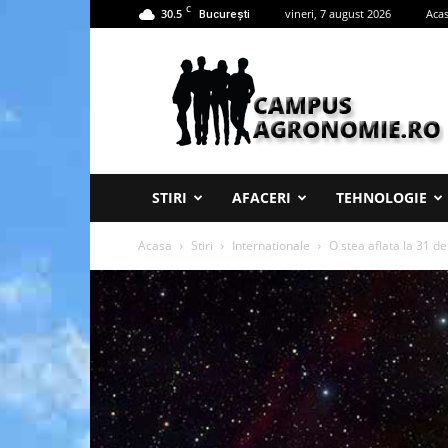
C
30.5
vineri, 7 august 2026
Aca
București
Campus
Agronomie
STIRI
AFACERI
TEHNOLOGIE
Acasa
Stiri
Internationale
O stea aflata la 31 de