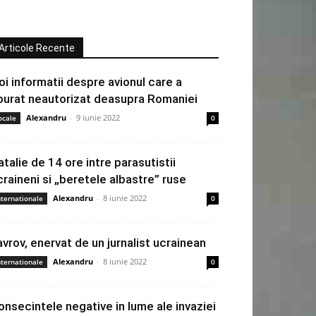
Articole Recente
oi informatii despre avionul care a
burat neautorizat deasupra Romaniei
Alexandru
-
9 iunie 2022
ocale
0
atalie de 14 ore intre parasutistii
craineni si „beretele albastre” ruse
Alexandru
-
8 iunie 2022
nternationale
0
avrov, enervat de un jurnalist ucrainean
Alexandru
-
8 iunie 2022
nternationale
0
onsecintele negative in lume ale invaziei