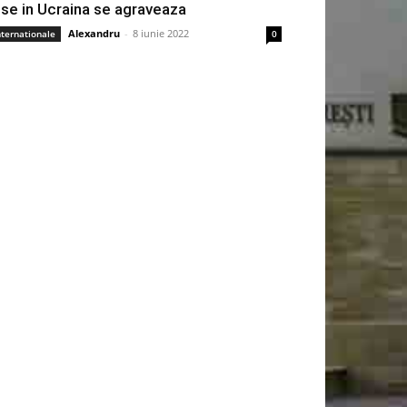
use in Ucraina se agraveaza
Alexandru
-
8 iunie 2022
nternationale
0