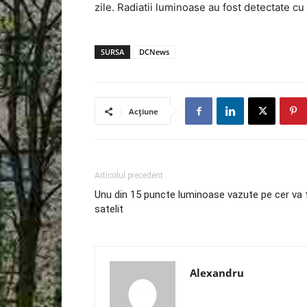
zile. Radiatii luminoase au fost detectate c
SURSA
DCNews
Acțiune
Articolul precedent
Unu din 15 puncte luminoase vazute pe cer va f
satelit
Alexandru