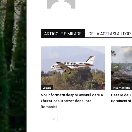
ARTICOLE SIMILARE
DE LA ACELASI AUTOR
Locale
International
Noi informatii despre avionul care a
Batalie de 1
zburat neautorizat deasupra
ucraineni si
Romaniei