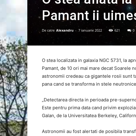
Pamant ii uime
De catre
Alexandru
-
7 ianuarie 2022
621
0
O stea localizata in galaxia NGC 5731, la ap
Pamant, de 10 ori mai mare decat Soarele no
astronomii credeau ca gigantele rosii sunt
pana cand se transforma in stele neutronice
„Detectarea directa in perioada pre-supernov
Este pentru prima data cand privim explozia
Galan, de la Universitatea Berkeley, Califor
Astronomii au fost alertati de posibila tran