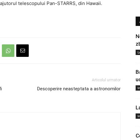
u ajutorul telescopului Pan-STARRS, din Hawaii.
N
z
L
B
u
Articolul urmator
I
i
Descoperire neasteptata a astronomilor
L
I
C