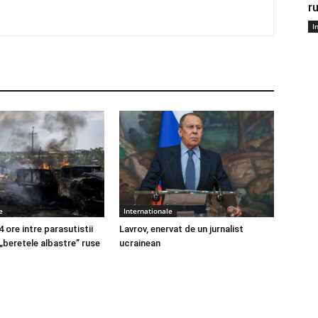
r
I
e
Internationale
4 ore intre parasutistii
Lavrov, enervat de un jurnalist
 „beretele albastre” ruse
ucrainean