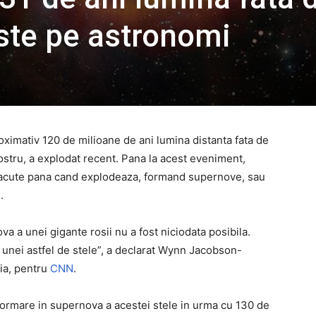
ste pe astronomi
roximativ 120 de milioane de ani lumina distanta fata de
stru, a explodat recent. Pana la acest eveniment,
 tacute pana cand explodeaza, formand supernove, sau
.
a a unei gigante rosii nu a fost niciodata posibila.
 unei astfel de stele”, a declarat Wynn Jacobson-
nia, pentru
CNN
.
sformare in supernova a acestei stele in urma cu 130 de