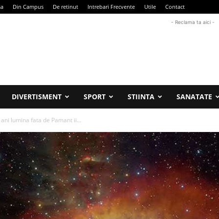
sa
Din Campus
De retinut
Intrebari Frecvente
Utile
Contact
- Reclama ta aici -
DIVERTISMENT
SPORT
STIINTA
SANATATE
 ani lumina fata de Pamant ii...