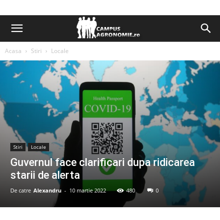
Acasa
Stiri
Locale
Stiri
Locale
Guvernul face clarificari dupa ridicarea
starii de alerta
De catre
Alexandru
-
10 martie 2022
480
0