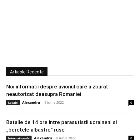
Articole Recente
Noi informatii despre avionul care a zburat
neautorizat deasupra Romaniei
Alexandru
-
9 iunie 2022
Locale
0
Batalie de 14 ore intre parasutistii ucraineni si
„beretele albastre” ruse
Alexandru
-
8 iunie 2022
Internationale
0