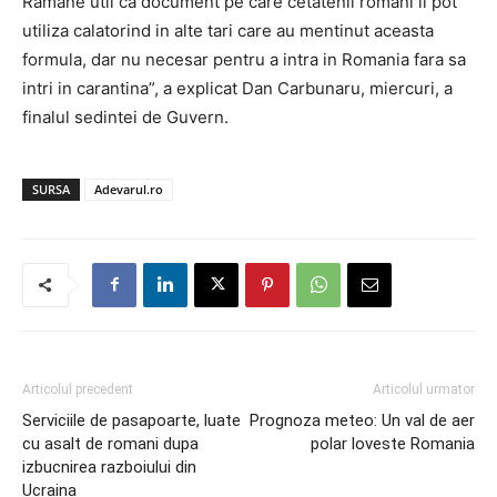
Ramane util ca document pe care cetatenii romani il pot
utiliza calatorind in alte tari care au mentinut aceasta
formula, dar nu necesar pentru a intra in Romania fara sa
intri in carantina”, a explicat Dan Carbunaru, miercuri, a
finalul sedintei de Guvern.
SURSA
Adevarul.ro
Articolul precedent
Articolul urmator
Serviciile de pasapoarte, luate
Prognoza meteo: Un val de aer
cu asalt de romani dupa
polar loveste Romania
izbucnirea razboiului din
Ucraina