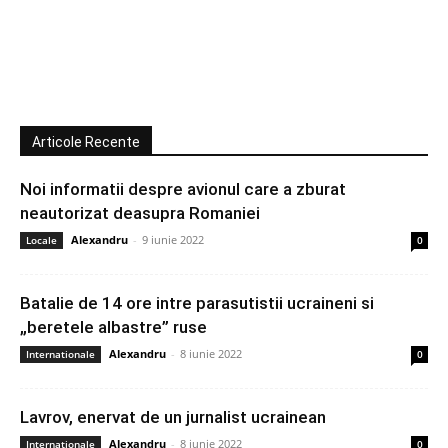
Articole Recente
Noi informatii despre avionul care a zburat
neautorizat deasupra Romaniei
Alexandru
-
9 iunie 2022
Locale
0
Batalie de 14 ore intre parasutistii ucraineni si
„beretele albastre” ruse
Alexandru
-
8 iunie 2022
Internationale
0
Lavrov, enervat de un jurnalist ucrainean
Alexandru
-
8 iunie 2022
Internationale
0