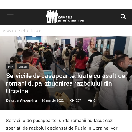
Acasa
Stiri
Locale
Stiri
Locale
Serviciile de pasapoarte, luate cu asalt de
romani dupa izbucnirea razboiului din
Ucraina
De catre
Alexandru
-
10 martie 2022
537
0
Serviciile de pasapoarte, unde romanii au facut cozi
speriati de razboiul declansat de Rusia in Ucraina, vor