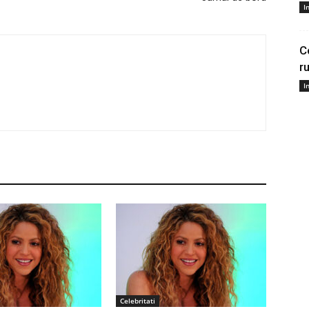
I
C
r
I
Celebritati