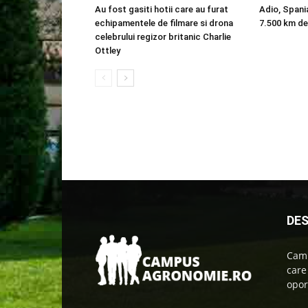
Au fost gasiti hotii care au furat
Adio, Spani
echipamentele de filmare si drona
7.500 km de
celebrului regizor britanic Charlie
Ottley
DES
Camp
care
oport