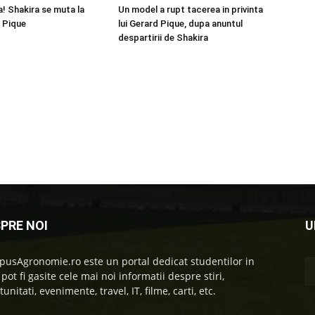
a! Shakira se muta la
Un model a rupt tacerea in privinta
 Pique
lui Gerard Pique, dupa anuntul
despartirii de Shakira
PRE NOI
U
usAgronomie.ro este un portal dedicat studentilor in
 pot fi gasite cele mai noi informatii despre stiri,
unitati, evenimente, travel, IT, filme, carti, etc.