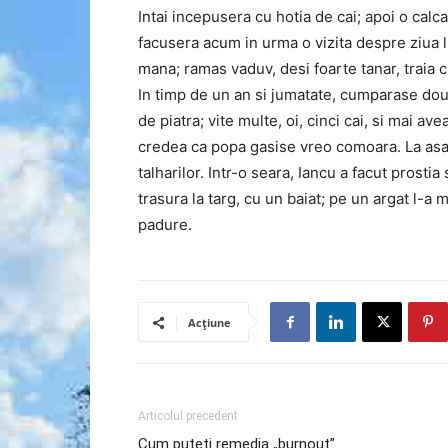
Intai incepusera cu hotia de cai; apoi o calc
facusera acum in urma o vizita despre ziua 
mana; ramas vaduv, desi foarte tanar, traia 
In timp de un an si jumatate, cumparase dou
de piatra; vite multe, oi, cinci cai, si mai av
credea ca popa gasise vreo comoara. La asa 
talharilor. Intr-o seara, Iancu a facut prosti
trasura la targ, cu un baiat; pe un argat l-a 
padure.
Acțiune
Articolul precedent
Cum puteti remedia „burnout”