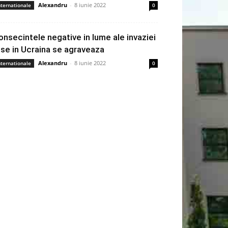
Alexandru
-
8 iunie 2022
nternationale
0
onsecintele negative in lume ale invaziei
use in Ucraina se agraveaza
Alexandru
-
8 iunie 2022
nternationale
0