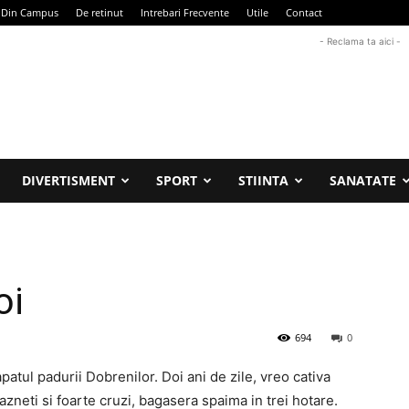
Din Campus
De retinut
Intrebari Frecvente
Utile
Contact
- Reclama ta aici -
DIVERTISMENT
SPORT
STIINTA
SANATATE
oi
694
0
apatul padurii Dobrenilor. Doi ani de zile, vreo cativa
azneti si foarte cruzi, bagasera spaima in trei hotare.