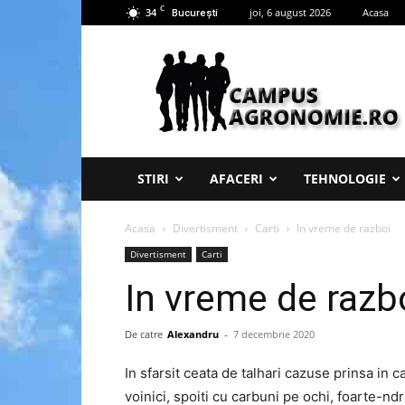
C
34
joi, 6 august 2026
Acasa
București
Campus
Agronomie
STIRI
AFACERI
TEHNOLOGIE
Acasa
Divertisment
Carti
In vreme de razboi
Divertisment
Carti
In vreme de razb
De catre
Alexandru
-
7 decembrie 2020
In sfarsit ceata de talhari cazuse prinsa in c
voinici, spoiti cu carbuni pe ochi, foarte-ndr