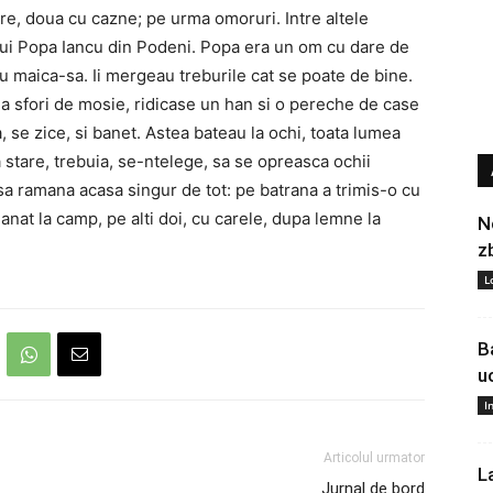
are, doua cu cazne; pe urma omoruri. Intre altele
lui Popa Iancu din Podeni. Popa era un om cu dare de
cu maica-sa. Ii mergeau treburile cat se poate de bine.
a sfori de mosie, ridicase un han si o pereche de case
ea, se zice, si banet. Astea bateau la ochi, toata lumea
stare, trebuia, se-ntelege, sa se opreasca ochii
a sa ramana acasa singur de tot: pe batrana a trimis-o cu
manat la camp, pe alti doi, cu carele, dupa lemne la
N
z
L
B
u
I
Articolul urmator
L
Jurnal de bord