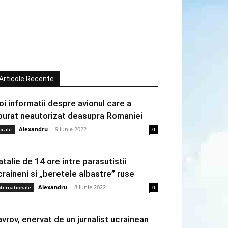
Articole Recente
oi informatii despre avionul care a
burat neautorizat deasupra Romaniei
Alexandru
-
9 iunie 2022
ocale
0
atalie de 14 ore intre parasutistii
craineni si „beretele albastre” ruse
Alexandru
-
8 iunie 2022
nternationale
0
avrov, enervat de un jurnalist ucrainean