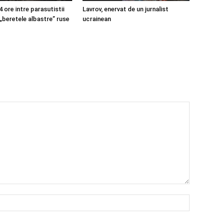
4 ore intre parasutistii
Lavrov, enervat de un jurnalist
 „beretele albastre” ruse
ucrainean