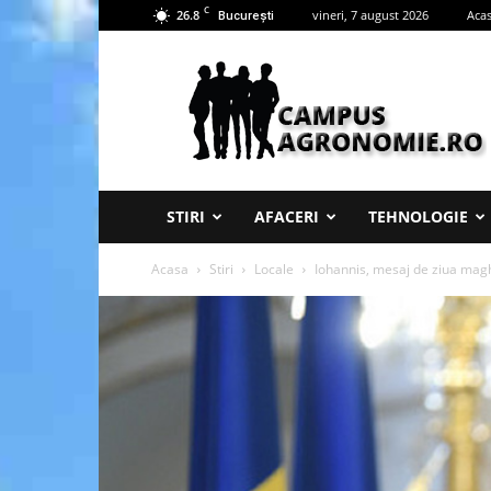
C
26.8
vineri, 7 august 2026
Aca
București
Campus
Agronomie
STIRI
AFACERI
TEHNOLOGIE
Acasa
Stiri
Locale
Iohannis, mesaj de ziua magh