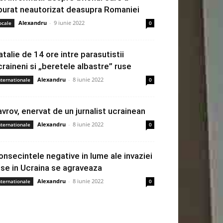
burat neautorizat deasupra Romaniei
Alexandru
-
9 iunie 2022
ocale
0
atalie de 14 ore intre parasutistii
craineni si „beretele albastre” ruse
Alexandru
-
8 iunie 2022
nternationale
0
avrov, enervat de un jurnalist ucrainean
Alexandru
-
8 iunie 2022
nternationale
0
onsecintele negative in lume ale invaziei
use in Ucraina se agraveaza
Alexandru
-
8 iunie 2022
nternationale
0