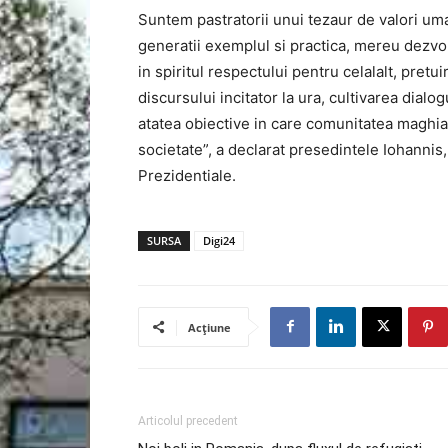
Suntem pastratorii unui tezaur de valori um
generatii exemplul si practica, mereu dezvolt
in spiritul respectului pentru celalalt, pretu
discursului incitator la ura, cultivarea dialog
atatea obiective in care comunitatea maghi
societate”, a declarat presedintele Iohannis
Prezidentiale.
SURSA
Digi24
Acțiune
Articolul precedent