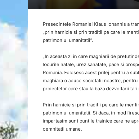
Presedintele Romaniei Klaus Iohannis a trans
„prin harnicie si prin traditii pe care le men
patrimoniul umanitatii”.
„In aceasta zi in care maghiarii de pretutind
locurile natale, urez sanatate, pace si pros
Romania. Folosesc acest prilej pentru a subl
maghiara o aduce societatii noastre, pentru 
proiectelor care stau la baza dezvoltarii tari
Prin harnicie si prin traditii pe care le ment
patrimoniul umanitatii. Si daca, in mod firesc,
impartasim sunt puntile trainice care ne apro
demnitatii umane.