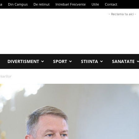
sa
Din Campus
De retinut
Intrebari Frecvente
Utile
Contact
- Reclama ta aici -
DIVERTISMENT
SPORT
STIINTA
SANATATE
iarilor