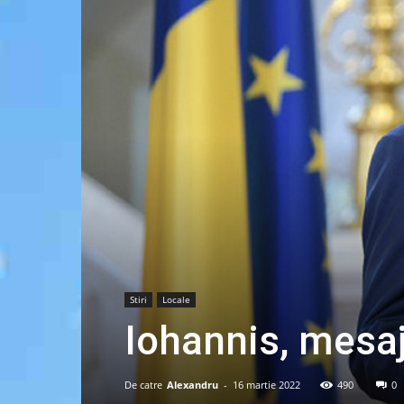
Stiri
Locale
Iohannis, mesaj
De catre
Alexandru
-
16 martie 2022
490
0