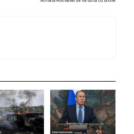
Armata Romaniei se va dota cu drone
e
Internationale