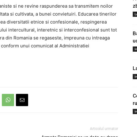
z
aniste si ne revine raspunderea sa transmitem noilor
ata si cultivata, a bunei convietuiri. Educarea tinerilor
L
irea diversitatii etnice si confesionale, respingerea
ului intercultural, interetnic si interconfesional sunt tot
B
ara din Romania se regaseste, impreuna cu intreaga
u
, conform unui comunicat al Administratiei
I
L
I
C
r
I
Articolul urmator