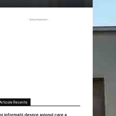
- Advertisement -
Articole Recente
oi informatii despre avionul care a