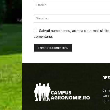
Salvati numele meu, adresa de e-mail si site
comentariu.
DES
Camp
care
oport