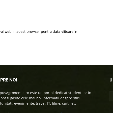
-ul web in acest browser pentru data viitoare in
PRE NOI
U
usAgronomie.ro este un portal dedicat studentilor in
 pot fi gasite cele mai noi informatii despre stiri,
unitati, evenimente, travel, IT, filme, carti, etc.