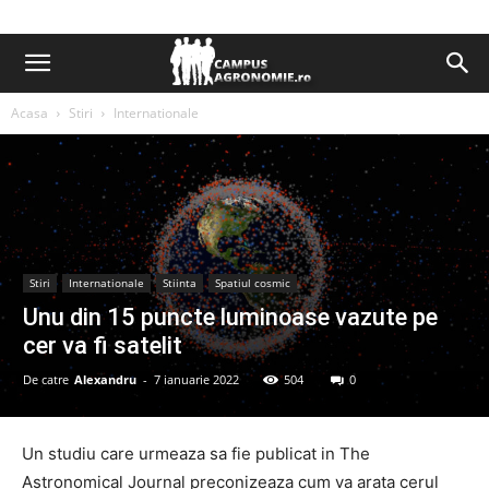
Acasa
Stiri
Internationale
Stiri
Internationale
Stiinta
Spatiul cosmic
Unu din 15 puncte luminoase vazute pe
cer va fi satelit
De catre
Alexandru
-
7 ianuarie 2022
504
0
Un studiu care urmeaza sa fie publicat in The
Astronomical Journal preconizeaza cum va arata cerul