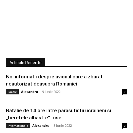
Articole Recente
Noi informatii despre avionul care a zburat
neautorizat deasupra Romaniei
Alexandru
-
9 iunie 2022
Locale
0
Batalie de 14 ore intre parasutistii ucraineni si
„beretele albastre” ruse
Alexandru
-
8 iunie 2022
Internationale
0