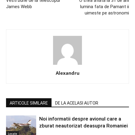
Vesti bune de la telescopul
O stea aflata la 31 de ani
James Webb
lumina fata de Pamant ii
uimeste pe astronomi
Alexandru
ARTICOLE SIMILARE
DE LA ACELASI AUTOR
Noi informatii despre avionul care a
zburat neautorizat deasupra Romaniei
Locale