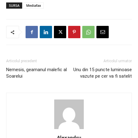
SURSA
Mediafax
Articolul precedent
Articolul urmator
Nemesis, geamanul malefic al
Unu din 15 puncte luminoase
Soarelui
vazute pe cer va fi satelit
Alexandru