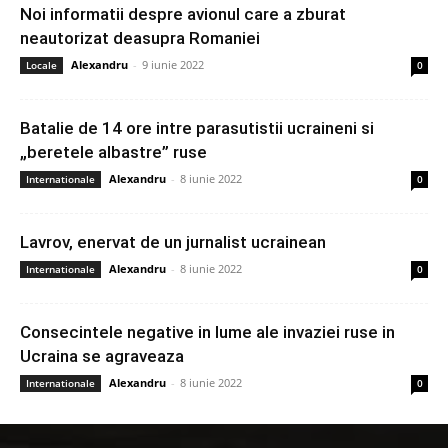
Noi informatii despre avionul care a zburat
neautorizat deasupra Romaniei
Alexandru
-
9 iunie 2022
Locale
0
Batalie de 14 ore intre parasutistii ucraineni si
„beretele albastre” ruse
Alexandru
-
8 iunie 2022
Internationale
0
Lavrov, enervat de un jurnalist ucrainean
Alexandru
-
8 iunie 2022
Internationale
0
Consecintele negative in lume ale invaziei ruse in
Ucraina se agraveaza
Alexandru
-
8 iunie 2022
Internationale
0