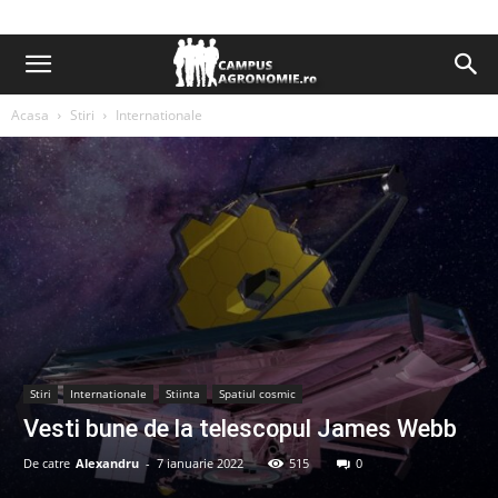
Acasa
Stiri
Internationale
Stiri
Internationale
Stiinta
Spatiul cosmic
Vesti bune de la telescopul James Webb
De catre
Alexandru
-
7 ianuarie 2022
515
0